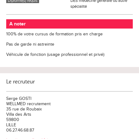
Diplôme(s) requis
DES médecine générale ou autre
spécialité
A noter
100% de votre cursus de formation pris en charge
Pas de garde ni astreinte
Véhicule de fonction (usage professionnel et privé)
Le recruteur
Serge GOSTI
WELLMED recrutement
35 rue de Roubaix
Villa des Arts
59800
LILLE
06.27.46.68.87