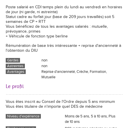
Poste salarié en CDI temps plein du lundi au vendredi en horaires
de jour (ni garde, ni astreinte)
Statut cadre au forfait jour (base de 209 jours travaillés) soit 5
semaines de CP + RTT
Vous bénéficiez de tous les avantages salariés : mutuelle,
prévoyance, primes
+ Véhicule de fonction type berline
Rémunération de base très intéressante + reprise d'ancienneté à
l'obtention du DIU
Gardes
non
Astreintes
non
Avantages
Reprise d'ancienneté, Crèche, Formation,
Mutuelle
Le profil
Vous êtes inscrit au Conseil de l'Ordre depuis 5 ans minimum
Vous êtes titulaire de n'importe quel DES de médecine
Niveau d'expérience
Moins de 5 ans, 5 à 10 ans, Plus
de 10 ans