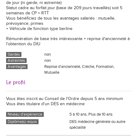
de jour (ni garde, ni astreinte)
Statut cadre au forfait jour (base de 209 jours travaillés) soit 5
semaines de CP + RTT
Vous bénéficiez de tous les avantages salariés : mutuelle,
prévoyance, primes
+ Véhicule de fonction type berline
Rémunération de base très intéressante + reprise d'ancienneté à
l'obtention du DIU
Gardes
non
Astreintes
non
Avantages
Reprise d'ancienneté, Crèche, Formation,
Mutuelle
Le profil
Vous êtes inscrit au Conseil de l'Ordre depuis 5 ans minimum
Vous êtes titulaire d'un DES en médecine
Niveau d'expérience
5 à 10 ans, Plus de 10 ans
Diplôme(s) requis
DES médecine générale ou autre
spécialité