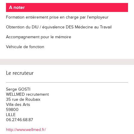
A noter
Formation entièrement prise en charge par l'employeur
Obtention du DIU / équivalence DES Médecine au Travail
Accompagnement pour le mémoire
Véhicule de fonction
Le recruteur
Serge GOSTI
WELLMED recrutement
35 rue de Roubaix
Villa des Arts
59800
LILLE
06.27.46.68.87
http://www.wellmed.fr/