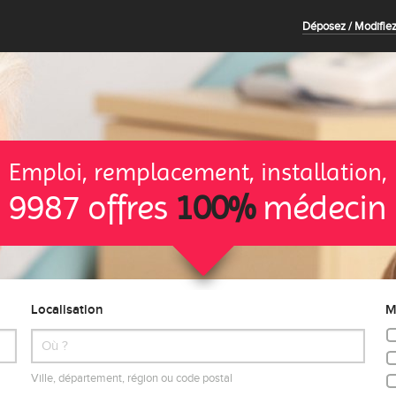
Déposez / Modifiez
Emploi, remplacement, installation,
9987 offres
100%
médecin
Localisation
M
Ville, département, région ou code postal