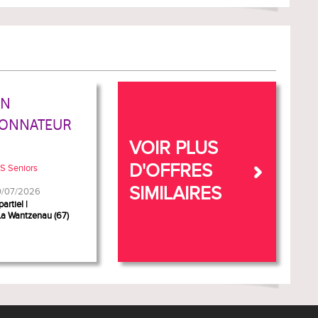
IN
ONNATEUR
VOIR PLUS
D'OFFRES
 Seniors
SIMILAIRES
20/07/2026
artiel
La Wantzenau (67)