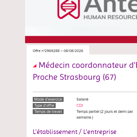
Offre n°2969288
–
08/08/2026
Médecin coordonnateur d'E
Proche Strasbourg (67)
Mode d'exercice
Salarié
Type d'offre
CDI
Temps de travail
Temps partiel (2 jours et demi par
semaine )
L'établissement / L'entreprise