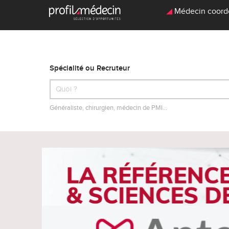
Médecin coordon
Spécialité ou Recruteur
Généraliste, chirurgien, médecin de PMI…