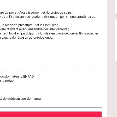
e du projet d’établissement et du projet de soins ;
vis sur l’admission du résident, évaluation gériatrique standardisée,
 le Médecin prescripteur et les familles ;
chaque résident avec l’ensemble des intervenants ;
ement local en participant à la mise en place de conventions avec les
en œuvre de réseaux gérontologiques.
n coordonnateur d’EHPAD ;
le métier ;
U de médecin coordonnateur