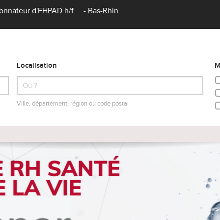
nateur d'EHPAD h/f ... - Bas-Rhin
Localisation
M
Ville, département, région ou code postal