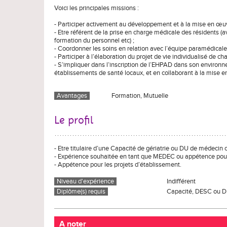
Voici les principales missions :
- Participer activement au développement et à la mise en œuvr
- Etre référent de la prise en charge médicale des résidents (a
formation du personnel etc) ;
- Coordonner les soins en relation avec l’équipe paramédicale,
- Participer à l’élaboration du projet de vie individualisé de 
- S’impliquer dans l’inscription de l’EHPAD dans son environn
établissements de santé locaux, et en collaborant à la mise 
Avantages
Formation, Mutuelle
Le profil
- Etre titulaire d’une Capacité de gériatrie ou DU de médeci
- Expérience souhaitée en tant que MEDEC ou appétence pour 
- Appétence pour les projets d’établissement.
Niveau d'expérience
Indifférent
Diplôme(s) requis
Capacité, DESC ou D
A noter