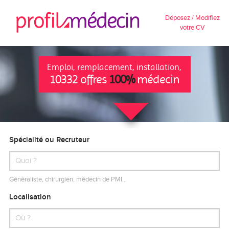
Déposez / Modifiez
votre CV
Emploi, remplacement, installation,
10332 offres
100%
médecin
Spécialité ou Recruteur
Généraliste, chirurgien, médecin de PMI…
Localisation