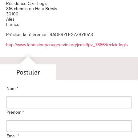
Résidence Clair Logis
816 chemin du Haut Brésis
30100
Alès
France
Préciser la référence : RAOERZLFGZZBYK513
http://www.fondationpartageetvie.org/jcms/fpv_7866/fr/clair-logis
Postuler
Nom *
Prénom *
Email *