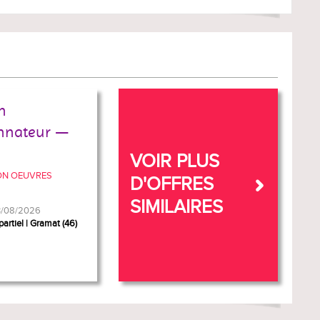
n
nnateur —
VOIR PLUS
ON OEUVRES
D'OFFRES
SIMILAIRES
03/08/2026
artiel
Gramat (46)