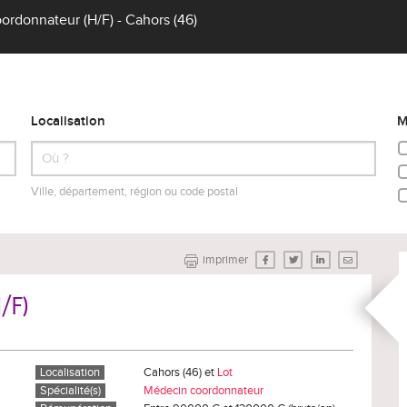
rdonnateur (H/F) - Cahors (46)
Localisation
M
Ville, département, région ou code postal
imprimer
/F)
Localisation
Cahors (46) et
Lot
Spécialité(s)
Médecin coordonnateur