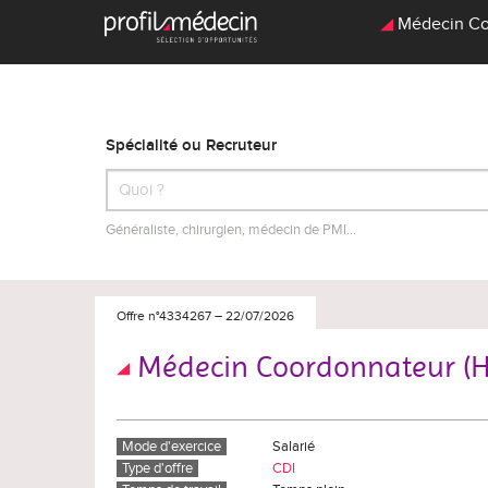
Médecin Coo
Spécialité ou Recruteur
Généraliste, chirurgien, médecin de PMI…
Offre n°4334267
–
22/07/2026
Médecin Coordonnateur (H
Mode d'exercice
Salarié
Type d'offre
CDI