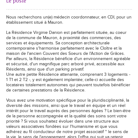
Le poste
Nous recherchons un(e) médecin coordonnateur, en CDI, pour un
établissement situé à Mauron.
La Résidence Virginie Danion est parfaitement située, au coeur
de la commune de Mauron, à proximité des commerces, des
services et équipements. Sa conception architecturale
contemporaine s'harmonise parfaitement avec le Cloître et la
maison de l'ancien Couvent des Soeurs de l'Action de Grâces.
Par ailleurs, la Résidence bénéficie d'un environnement agréable
et sécurisé, d'un magnifique parc arboré privé, accessible aux
Résidents, ainsi que d'un parking privatif.
Une autre petite Résidence attenante, comprenant 3 logements -
1 T1 et 2 T2 -, y est également implantée; celle-ci accueille des
locataires totalement autonomes qui peuvent toutefois bénéficier
de certaines prestations de la Résidence.
Vous avez une motivation spécifique pour la pluridisciplinarité, la
diversité des missions, ainsi que le travail en équipe et un réel
intérêt pour le travail auprès des personnes âgées ? Le bien-être
de la personne accompagnée et la qualité des soins sont votre
priorité ? Si vous souhaitez évoluer dans une structure aux
valeurs associatives fondées sur l'humanisme et que vous
adhérez au fil conducteur de notre projet associatif '' le sens de
la vie, le sens de l'engagement, alors l'offre qui suit va retenir