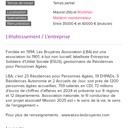
Temps de travail
Temps partiel
Localisation
Mauron (56) et
Morbihan
Spécialité(s)
Médecin coordonnateur
Rémunération
Entre 35000 € et 40000 € (bruts/an)
L'établissement / L'entreprise
Fondée en 1994, Les Bruyères Association (LBA) est une
association loi 1901, à but non lucratif, labellisée Entreprise
Solidaire d'Utilité Sociale (ESUS), gestionnaire de Résidences
pour Personnes Agées.
LBA, c'est 23 Résidences pour Personnes Agées, 19 EHPADs, 5
Résidences Autonomie et 2 Accueils de Jour, soit près de 1200
personnes âgées accueillies, 759 salariés en CDI, 72 millions
d'euros de chiffres d'affaires en 2024 et présente sur 8 régions
et 12 départements. Association nationale, le fil conducteur de
son projet associatif Mission 2025 est « le sens de la vie, le sens
de l'engagement ».
Pour plus de renseignements : www.asso-lesbruyeres.com