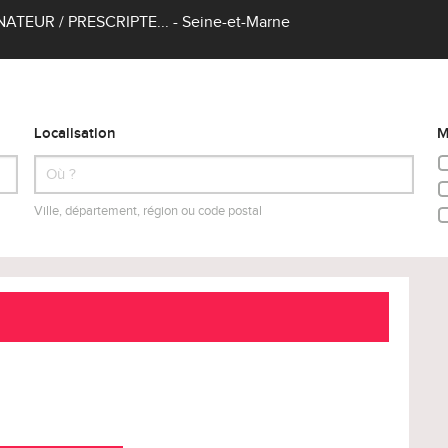
UR / PRESCRIPTE... - Seine-et-Marne
Localisation
M
Ville, département, région ou code postal