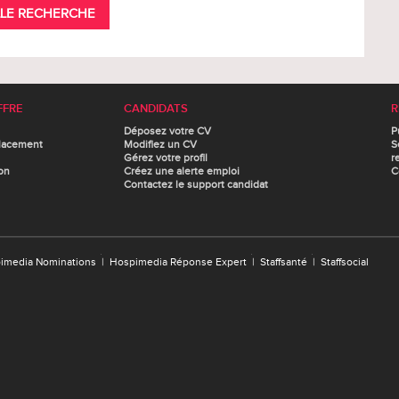
LE RECHERCHE
FFRE
CANDIDATS
R
Déposez votre CV
P
lacement
Modifiez un CV
S
Gérez votre profil
r
on
Créez une alerte emploi
C
Contactez le support candidat
imedia Nominations
|
Hospimedia Réponse Expert
|
Staffsanté
|
Staffsocial