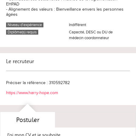
EHPAD
- Alignement des valeurs : Bienveillance envers les personnes
âgées
Niveau d'expérience
Indifférent
Diplôme(s) requis
Capacité, DESC ou DU de
médecin coordonnateur
Le recruteur
Préciser la référence : 310592782
https://www.harry-hope.com
Postuler
J'ai mon CV et je souhaite