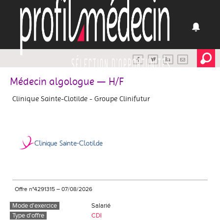
Médecin algologue — H/F
Clinique Sainte-Clotilde - Groupe Clinifutur
Offre n°4291315
–
07/08/2026
Mode d'exercice
Salarié
Type d'offre
CDI