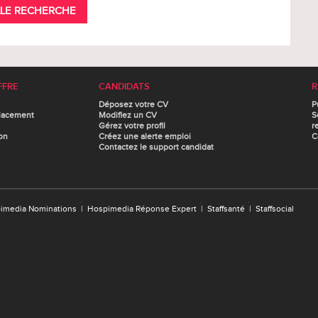
LE RECHERCHE
FFRE
CANDIDATS
R
Déposez votre CV
P
lacement
Modifiez un CV
S
Gérez votre profil
r
on
Créez une alerte emploi
C
Contactez le support candidat
imedia Nominations
|
Hospimedia Réponse Expert
|
Staffsanté
|
Staffsocial