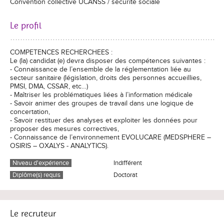
Convention collective UCANSS / sécurité sociale
Le profil
COMPETENCES RECHERCHEES :
Le (la) candidat (e) devra disposer des compétences suivantes :
- Connaissance de l’ensemble de la réglementation liée au
secteur sanitaire (législation, droits des personnes accueillies,
PMSI, DMA, CSSAR, etc…)
- Maîtriser les problématiques liées à l’information médicale
- Savoir animer des groupes de travail dans une logique de
concertation,
- Savoir restituer des analyses et exploiter les données pour
proposer des mesures correctives,
- Connaissance de l’environnement EVOLUCARE (MEDSPHERE –
OSIRIS – OXALYS - ANALYTICS).
Niveau d'expérience
Indifférent
Diplôme(s) requis
Doctorat
Le recruteur