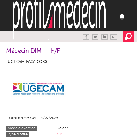
Médecin DIM — H/F
UGECAM PACA CORSE
Offre n°4293304
–
19/07/2026
Mode d'exercice
Salarié
Type d'offre
CDI