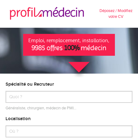
Déposez / Modifiez
votre CV
Emploi, remplacement, installation,
9985 offres
100%
médecin
Spécialité ou Recruteur
Généraliste, chirurgien, médecin de PMI…
Localisation