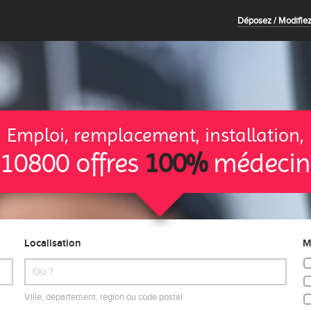
Déposez / Modifiez
Emploi, remplacement, installation,
10800 offres
100%
médecin
Localisation
M
Ville, département, région ou code postal