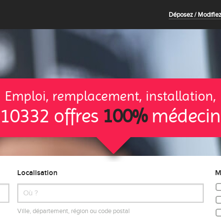
Déposez / Modifiez
Emploi, remplacement, installation,
10332 offres
100%
médecin
Localisation
M
Ville, département, région ou code postal