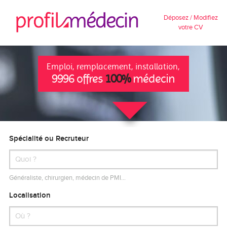
Déposez / Modifiez
votre CV
Emploi, remplacement, installation,
9996 offres
100%
médecin
Spécialité ou Recruteur
Généraliste, chirurgien, médecin de PMI…
Localisation