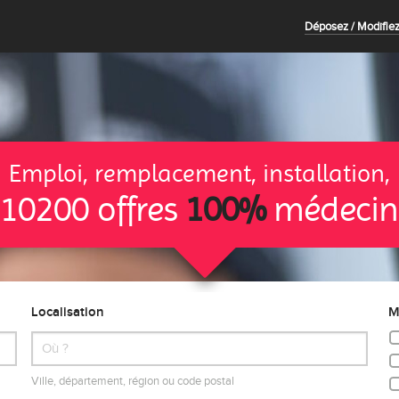
Déposez / Modifiez
Emploi, remplacement, installation,
10200 offres
100%
médecin
Localisation
M
Ville, département, région ou code postal