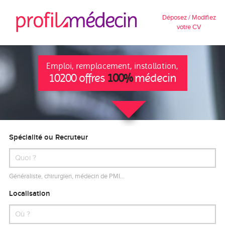
Déposez / Modifiez
votre CV
Emploi, remplacement, installation,
10200 offres
100%
médecin
Spécialité ou Recruteur
Généraliste, chirurgien, médecin de PMI…
Localisation