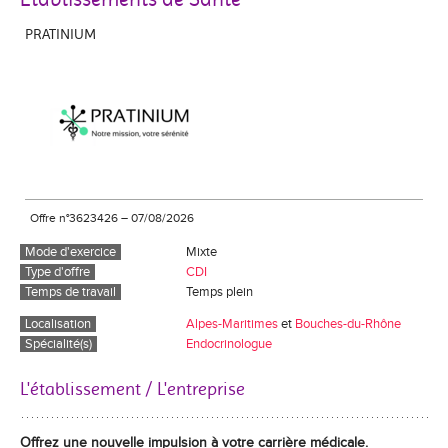
PRATINIUM
Offre n°3623426
–
07/08/2026
Mode d'exercice
Mixte
Type d'offre
CDI
Temps de travail
Temps plein
Localisation
Alpes-Maritimes
et
Bouches-du-Rhône
Spécialité(s)
Endocrinologue
L'établissement / L'entreprise
Offrez une nouvelle impulsion à votre carrière médicale.