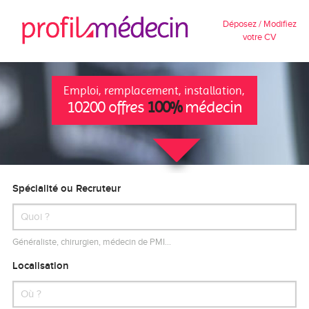
Déposez / Modifiez
votre CV
Emploi, remplacement, installation,
10200 offres
100%
médecin
Spécialité ou Recruteur
Généraliste, chirurgien, médecin de PMI…
Localisation