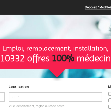
Déposez / Modifiez
Emploi, remplacement, installation,
10332 offres
100%
médecin
Localisation
M
Ville, département, région ou code postal