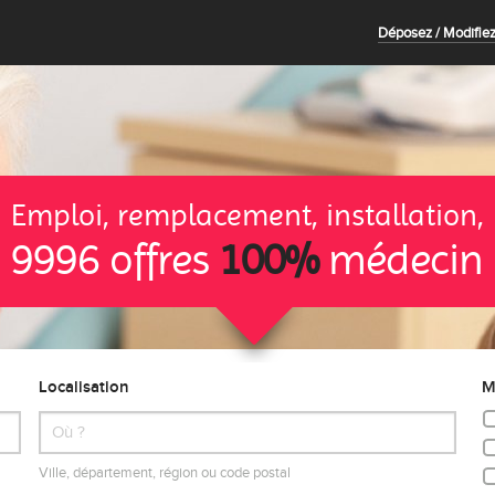
Déposez / Modifiez
Emploi, remplacement, installation,
9996 offres
100%
médecin
Localisation
M
Ville, département, région ou code postal