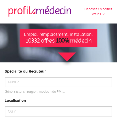
Déposez / Modifiez
votre CV
Emploi, remplacement, installation,
10332 offres
100%
médecin
Spécialité ou Recruteur
Généraliste, chirurgien, médecin de PMI…
Localisation