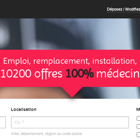
Déposez / Modifiez
Emploi, remplacement, installation,
10200 offres
100%
médecin
Localisation
M
Ville, département, région ou code postal