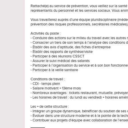
Rattaché(e) au service de prévention, vous veillez sur la santé 
représentants du personnel et les services sociaux. Vous anime
Vous travaillerez auprès d’une équipe pluridisciplinaire (médec
prévention des risques professionnels, secrétaires médicales
Activités du poste :
- Conduire des actions sur le milieu du travail avec les autres
- Consacrer un tiers de son temps à l’analyse des conditions d
- Établir des avis d’aptitude, des fiches d’entreprise
- Établir des rapports de synthèse/visite
- Participer à des réunions CSSCT
- Assurer le suivi médical des salariés
- Participer à l’organisation du service et à son bon fonction
- Participer à la veille sanitaire
Conditions de travail :
- CDI - temps plein
- Salaire motivant + 13ème mois
- Nombreux avantages : tickets restaurant, mutuelle, prévoyan
- Les horaires de travail : du lundi au vendredi + horaires amé
Les + de cette structure :
- Intégrer un groupe dynamique, bénéficier du soutien de ses c
- Évoluer dans une structure moderne et à la pointe de la tec
- Contribuer aux projets d'équipe avec collaboration de l'en