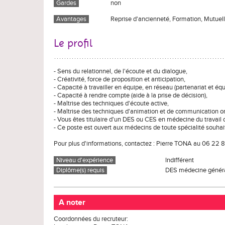
Gardes
non
Avantages
Reprise d'ancienneté, Formation, Mutuel
Le profil
- Sens du relationnel, de l'écoute et du dialogue,
- Créativité, force de proposition et anticipation,
- Capacité à travailler en équipe, en réseau (partenariat et équi
- Capacité à rendre compte (aide à la prise de décision),
- Maîtrise des techniques d'écoute active,
- Maîtrise des techniques d'animation et de communication or
- Vous êtes titulaire d'un DES ou CES en médecine du travail 
- Ce poste est ouvert aux médecins de toute spécialité souhai
Pour plus d'informations, contactez : Pierre TONA au 06 22 8
Niveau d'expérience
Indifférent
Diplôme(s) requis
DES médecine génér
A noter
Coordonnées du recruteur: