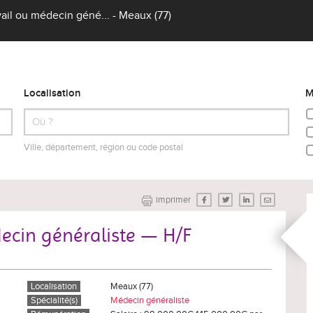
ail ou médecin géné... - Meaux (77)
Localisation
M
Ville, département, région ou code postal
imprimer
ecin généraliste — H/F
Localisation
Meaux (77)
Spécialité(s)
Médecin généraliste