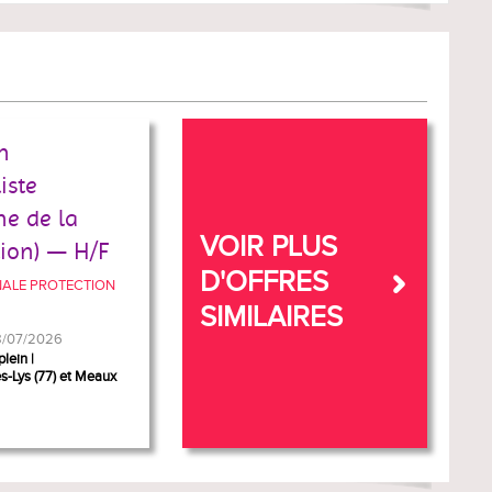
n
iste
e de la
VOIR PLUS
ion) — H/F
D'OFFRES
NALE PROTECTION
SIMILAIRES
28/07/2026
plein
-Lys (77) et Meaux