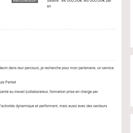
Rémunération
Salaire : 98 000,00€ 145 000,00€ par
an
cin dans leur parcours, je recherche pour mon partenaire, un service
ps Partiel
santé au travail (collaborateur, formation prise en charge par
 d’activités dynamique et performant, mais aussi avec des secteurs