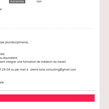
Astreintes
non
le
pe pluridisciplinaire),
ale,
ou équivalent,
tant intégrer une formation de médecin du travail.
1 29 04 ou par mail à : pierre.tona.consulting@gmail.com
ale