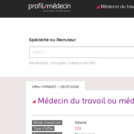
Médecin du trav
Spécialité ou Recruteur
Généraliste, chirurgien, médecin de PMI…
Offre n°4158417
–
29/07/2026
Médecin du travail ou méd
Mode d'exercice
Salarié
Type d'offre
CDI