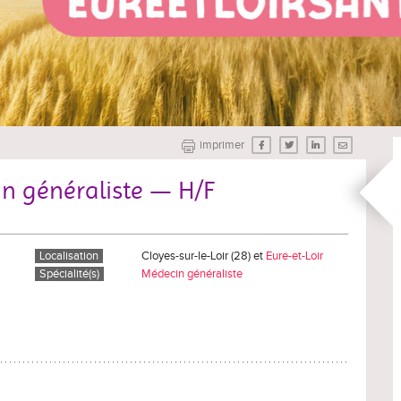
imprimer
n généraliste — H/F
Localisation
Cloyes-sur-le-Loir (28) et
Eure-et-Loir
Spécialité(s)
Médecin généraliste