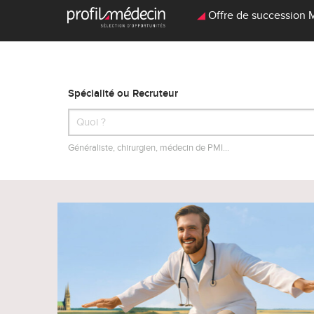
Offre de succession Mé
Spécialité ou Recruteur
Généraliste, chirurgien, médecin de PMI…