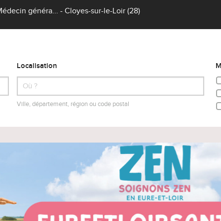
decin généra... - Cloyes-sur-le-Loir (28)
Localisation
M
Ville, département, région ou code postal