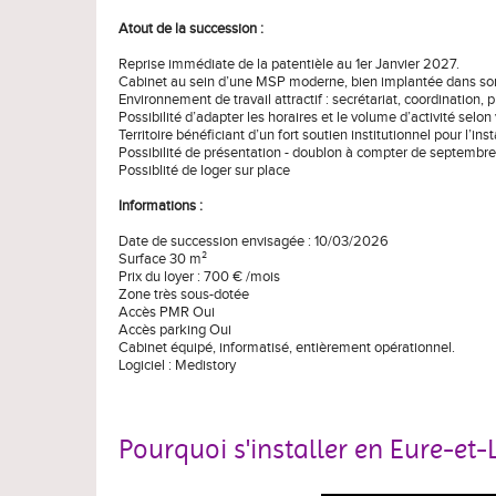
Atout de la succession :
Reprise immédiate de la patentièle au 1er Janvier 2027.
Cabinet au sein d’une MSP moderne, bien implantée dans son
Environnement de travail attractif : secrétariat, coordination
Possibilité d’adapter les horaires et le volume d’activité selon
Territoire bénéficiant d’un fort soutien institutionnel pour l’in
Possibilité de présentation - doublon à compter de septemb
Possiblité de loger sur place
Informations :
Date de succession envisagée : 10/03/2026
Surface 30 m²
Prix du loyer : 700 € /mois
Zone très sous-dotée
Accès PMR Oui
Accès parking Oui
Cabinet équipé, informatisé, entièrement opérationnel.
Logiciel : Medistory
Pourquoi s'installer en Eure-et-L