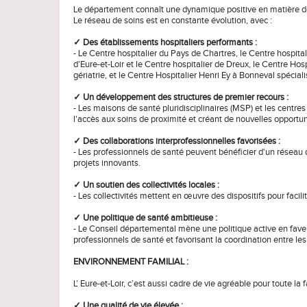
Le département connaît une dynamique positive en matière d
Le réseau de soins est en constante évolution, avec :
✓ Des établissements hospitaliers performants :
- Le Centre hospitalier du Pays de Chartres, le Centre hospital
d'Eure-et-Loir et le Centre hospitalier de Dreux, le Centre Hos
gériatrie, et le Centre Hospitalier Henri Ey à Bonneval spéciali
✓ Un développement des structures de premier recours :
- Les maisons de santé pluridisciplinaires (MSP) et les centres 
l'accès aux soins de proximité et créant de nouvelles opportun
✓ Des collaborations interprofessionnelles favorisées :
- Les professionnels de santé peuvent bénéficier d'un réseau
projets innovants.
✓ Un soutien des collectivités locales :
- Les collectivités mettent en œuvre des dispositifs pour facili
✓ Une politique de santé ambitieuse :
- Le Conseil départemental mène une politique active en faveur
professionnels de santé et favorisant la coordination entre les
ENVIRONNEMENT FAMILIAL :
L’ Eure-et-Loir, c’est aussi cadre de vie agréable pour toute la f
✓ Une qualité de vie élevée :