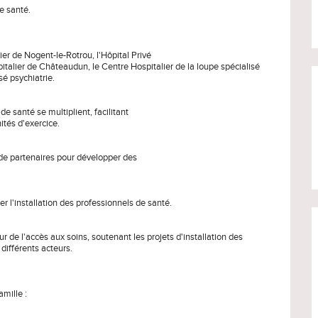
e santé.
ier de Nogent-le-Rotrou, l'Hôpital Privé
pitalier de Châteaudun, le Centre Hospitalier de la loupe spécialisé
sé psychiatrie.
de santé se multiplient, facilitant
ités d'exercice.
 de partenaires pour développer des
ter l'installation des professionnels de santé.
 de l'accès aux soins, soutenant les projets d'installation des
 différents acteurs.
amille :