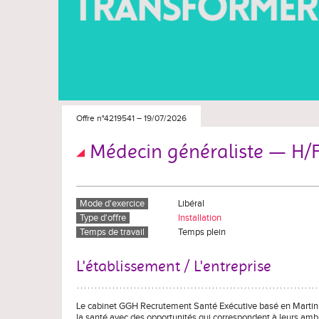
Offre n°4219541
–
19/07/2026
Médecin généraliste — H/
Mode d'exercice
Libéral
Type d'offre
Installation
Temps de travail
Temps plein
L'établissement / L'entreprise
Le cabinet GGH Recrutement Santé Exécutive basé en Martiniqu
la santé avec des opportunités qui correspondent à leurs amb