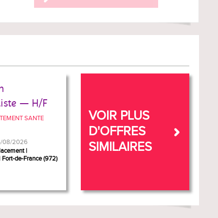
n
iste — H/F
VOIR PLUS
TEMENT SANTE
D'OFFRES
04/08/2026
SIMILAIRES
lacement
Fort-de-France (972)