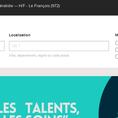
aliste — H/F - Le François (972)
Localisation
M
Ville, département, région ou code postal