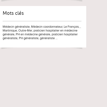
Mots clés
Médecin généraliste
,
Médecin coordonnateur
, Le François, ,
Martinique
,
Outre-Mer
,
praticien hospitalier en médecine
générale
,
PH en médecine générale
,
praticien hospitalier
généraliste
,
PH généraliste
,
généraliste
...