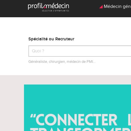
Médecin génér
Spécialité ou Recruteur
Généraliste, chirurgien, médecin de PMI…