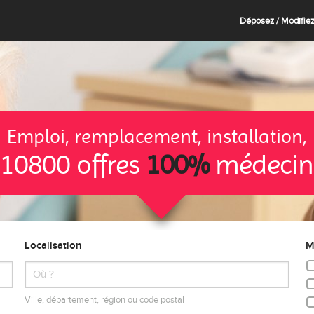
Déposez / Modifiez
Emploi, remplacement, installation,
10800 offres
100%
médecin
Localisation
M
Ville, département, région ou code postal