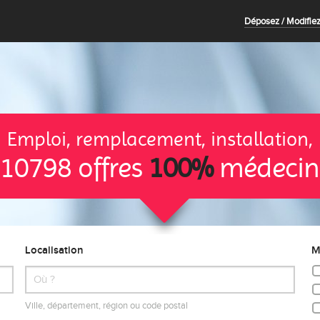
Déposez / Modifiez
Emploi, remplacement, installation,
10798 offres
100%
médecin
Localisation
M
Ville, département, région ou code postal