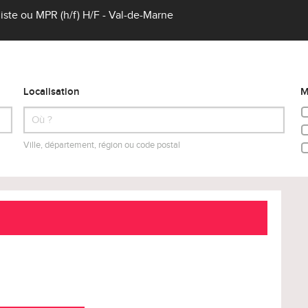
ste ou MPR (h/f) H/F - Val-de-Marne
Localisation
M
Ville, département, région ou code postal