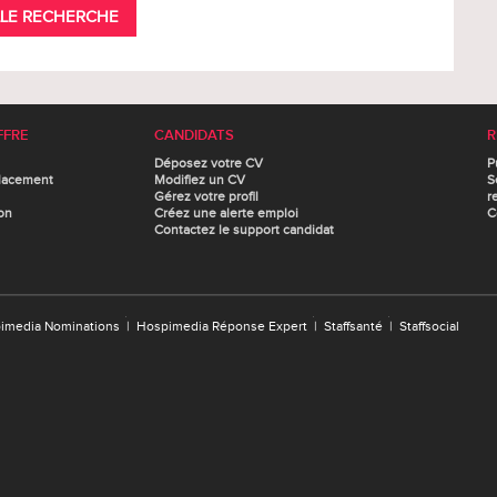
LE RECHERCHE
FFRE
CANDIDATS
R
Déposez votre CV
P
lacement
Modifiez un CV
S
Gérez votre profil
r
on
Créez une alerte emploi
C
Contactez le support candidat
imedia Nominations
|
Hospimedia Réponse Expert
|
Staffsanté
|
Staffsocial