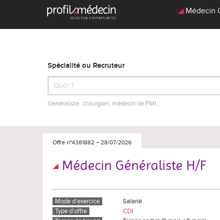
Médecin Gé
Spécialité ou Recruteur
Généraliste, chirurgien, médecin de PMI…
Offre n°4381882
–
28/07/2026
Médecin Généraliste H/F
Mode d'exercice
Salarié
Type d'offre
CDI