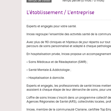
Temps de travail
Temps partiel (0 mois / 0 mois)
L'établissement / L'entreprise
Experts et engagés pour votre santé.
Inicea regroupe l’ensemble des activités santé de la commun
Avec plus de 110 cliniques et hôpitaux de jour répartis sur tou
parcours de soins personnalisé et adapté à chaque pathologie
En hospitalisation privée, Inicea propose un accompagnement
• Soins Médicaux et de Réadaptation (SMR) ;
• Santé Mentale & Addictologie ;
• Hospitalisation à domicile.
Experts et engagés, les professionnels de santé Inicea mettent 
assistent à chaque étape de leur démarche de soins, pour une 
L’offre de soins Inicea s’inscrit dans un programme collectif d
Agences Régionales de Santé (ARS), collectivités locales, profe
Inicea, membre de la communauté Clariane, certifiée Top Emp