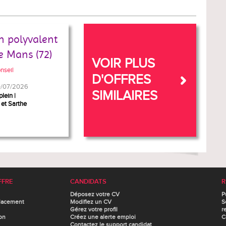
n polyvalent
e Mans (72)
VOIR PLUS
nseil
D'OFFRES
30/07/2026
SIMILAIRES
plein
 et Sarthe
FFRE
CANDIDATS
R
Déposez votre CV
P
lacement
Modifiez un CV
S
Gérez votre profil
r
on
Créez une alerte emploi
C
Contactez le support candidat