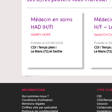
Médecin en soins
Médeci
HAD (H/F)
H/F – L
HARRY HOPE
Sante'CH Co
Publiée le 02/08/2026
Publiée le 
CDI
Temps plein
CDI
Temps 
Le Mans (72) et Sarthe
Le Mans (72)
INFORMATIONS
TYPE D'O
Qui sommes-nous ?
CDI
Conditions d'utilisation
CDD/Remp
Mentions légales
Cession
Chiffres clés par spécialité
Collaborati
Politique de confidentialité
Installation