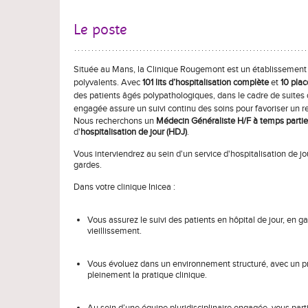
Le poste
Située au Mans, la Clinique Rougemont est un établissement p
polyvalents. Avec
101 lits d’hospitalisation complète
et
10 plac
des patients âgés polypathologiques, dans le cadre de suites 
engagée assure un suivi continu des soins pour favoriser un re
Nous recherchons un
Médecin Généraliste H/F à temps partie
d'
hospitalisation de jour (HDJ)
.
Vous interviendrez au sein d'un service d'hospitalisation de jou
gardes.
Dans votre clinique Inicea :
Vous assurez le suivi des patients en hôpital de jour, en
vieillissement.
Vous évoluez dans un environnement structuré, avec un pr
pleinement la pratique clinique.
Au sein d’une équipe pluridisciplinaire engagée, vous part