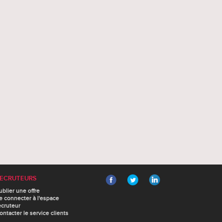
ECRUTEURS
ublier une offre
e connecter à l'espace
ecruteur
ontacter le service clients