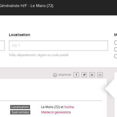
néraliste H/F - Le Mans (72)
Localisation
M
Ville, département, région ou code postal
imprimer
Localisation
Le Mans (72) et
Sarthe
Spécialité(s)
Médecin généraliste