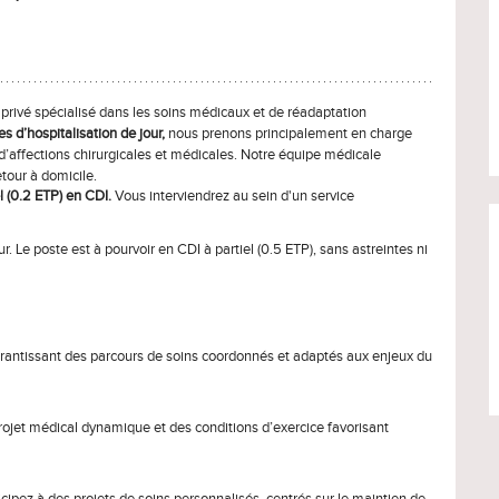
rivé spécialisé dans les soins médicaux et de réadaptation
es d’hospitalisation de jour
,
nous prenons principalement en charge
d’affections chirurgicales et médicales. Notre équipe médicale
tour à domicile.
l (0.2 ETP) en
CDI.
Vous interviendrez au sein d'un service
r. Le poste est à pourvoir en CDI à partiel (0.5 ETP), sans astreintes ni
 garantissant des parcours de soins coordonnés et adaptés aux enjeux du
ojet médical dynamique et des conditions d’exercice favorisant
icipez à des projets de soins personnalisés, centrés sur le maintien de