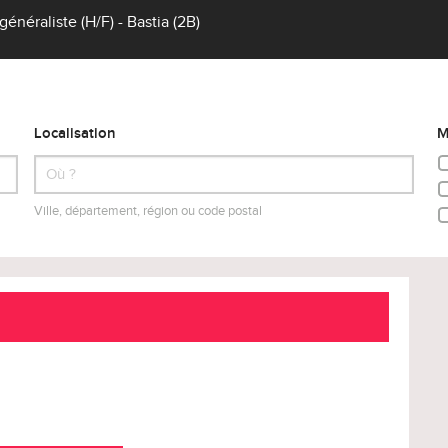
néraliste (H/F) - Bastia (2B)
Localisation
M
Ville, département, région ou code postal