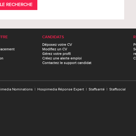
LE RECHERCHE
FFRE
CANDIDATS
R
Déposez votre CV
P
lacement
Modifiez un CV
S
Gérez votre profil
r
on
Créez une alerte emploi
C
Contactez le support candidat
imedia Nominations
|
Hospimedia Réponse Expert
|
Staffsanté
|
Staffsocial