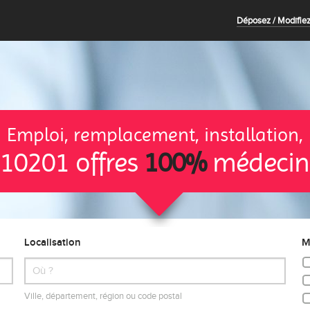
Déposez / Modifiez
Emploi, remplacement, installation,
10201 offres
100%
médecin
Localisation
M
Ville, département, région ou code postal