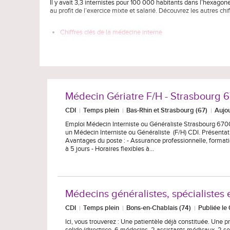
Il y avait 3,3 internistes pour 100 000 habitants dans l’hexagone
au profit de l’exercice mixte et salarié. Découvrez les autres chi
Chiffres clés de la médecine interne
Médecin Gériatre F/H - Strasbourg 
CDI
Temps plein
Bas-Rhin et Strasbourg (67)
Aujou
Emploi Médecin Interniste ou Généraliste Strasbourg 670
un Médecin Interniste ou Généraliste (F/H) CDI. Présentatio
Avantages du poste : - Assurance professionnelle, formation
à 5 jours - Horaires flexibles à…
Médecins généralistes, spécialistes 
CDI
Temps plein
Bons-en-Chablais (74)
Publiée l
Ici, vous trouverez : Une patientèle déjà constituée. Une p