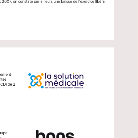
 2007, on constate par ailleurs une baisse de l’exercice libéral
ivement
antes
n CDI de 2
quipe