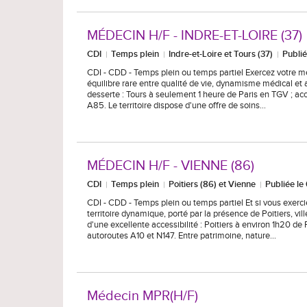
MÉDECIN H/F - INDRE-ET-LOIRE (37)
CDI
Temps plein
Indre-et-Loire et Tours (37)
Publi
CDI - CDD - Temps plein ou temps partiel Exercez votre mét
équilibre rare entre qualité de vie, dynamisme médical et a
desserte : Tours à seulement 1 heure de Paris en TGV ; ac
A85. Le territoire dispose d'une offre de soins…
MÉDECIN H/F - VIENNE (86)
CDI
Temps plein
Poitiers (86) et Vienne
Publiée l
CDI - CDD - Temps plein ou temps partiel Et si vous exerci
territoire dynamique, porté par la présence de Poitiers, vi
d'une excellente accessibilité : Poitiers à environ 1h20 de 
autoroutes A10 et N147. Entre patrimoine, nature…
Médecin MPR(H/F)