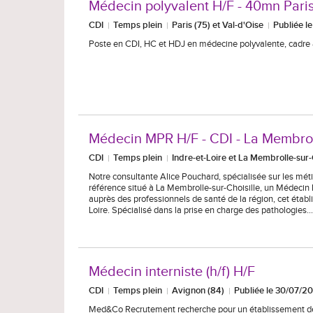
Médecin polyvalent H/F - 40mn Pari
CDI
Temps plein
Paris (75) et Val-d'Oise
Publiée l
Poste en CDI, HC et HDJ en médecine polyvalente, cadre 
Médecin MPR H/F - CDI - La Membroll
CDI
Temps plein
Indre-et-Loire et La Membrolle-sur-C
Notre consultante Alice Pouchard, spécialisée sur les mét
référence situé à La Membrolle-sur-Choisille, un Médecin 
auprès des professionnels de santé de la région, cet éta
Loire. Spécialisé dans la prise en charge des pathologies…
Médecin interniste (h/f) H/F
CDI
Temps plein
Avignon (84)
Publiée le 30/07/2
Med&Co Recrutement recherche pour un établissement de s