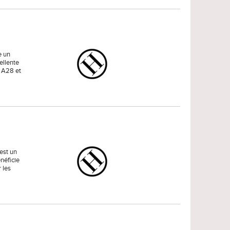
e un
ellente
, A28 et
est un
énéficie
 les