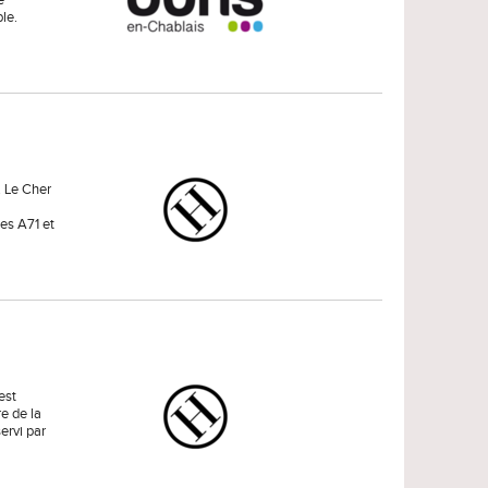
e
le.
. Le Cher
tes A71 et
est
e de la
ervi par