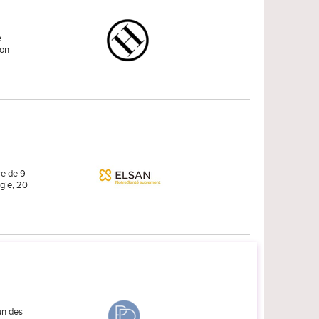
e
ion
re de 9
rgie, 20
un des