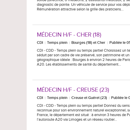
solide (directrice, 6 médecins, 2 assistants médicaux, 2
diagnostic de pointe. Un véhicule de service pour vos dép
Rémunération attractive selon la grille des praticiens…
MÉDECIN H/F - CHER (18)
CDI
Temps plein
Bourges (18) et Cher
Publiée le 
CDI - CDD - Temps plein ou temps partiel Choisissez un te
séduit par son cadre de vie préservé, son patrimoine et un 
géographique idéale : Bourges à environ 2 heures de Paris 
A20. Les établissements de santé du département…
MÉDECIN H/F - CREUSE (23)
CDI
Temps plein
Creuse et Guéret (23)
Publiée le
CDI - CDD - Temps plein ou temps partiel Donnez du sens à 
reconnue pour son environnement naturel exceptionnel, sa 
France, le département est situé : à environ 3 heures de 
l'autoroute A20 via Limoges et un réseau routier…