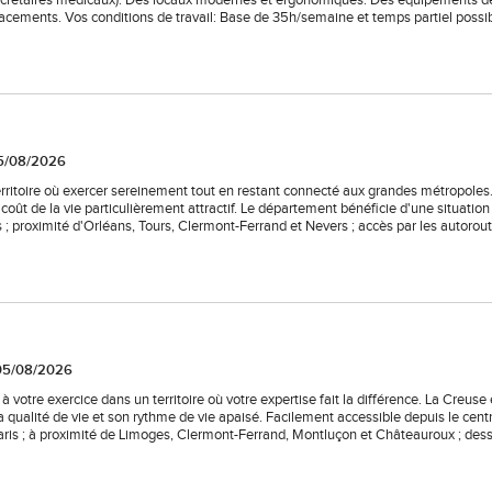
 secrétaires médicaux). Des locaux modernes et ergonomiques. Des équipements d
lacements. Vos conditions de travail: Base de 35h/semaine et temps partiel possib
05/08/2026
rritoire où exercer sereinement tout en restant connecté aux grandes métropoles
coût de la vie particulièrement attractif. Le département bénéficie d'une situation
; proximité d'Orléans, Tours, Clermont-Ferrand et Nevers ; accès par les autorou
 05/08/2026
votre exercice dans un territoire où votre expertise fait la différence. La Creuse 
qualité de vie et son rythme de vie apaisé. Facilement accessible depuis le centr
Paris ; à proximité de Limoges, Clermont-Ferrand, Montluçon et Châteauroux ; dess