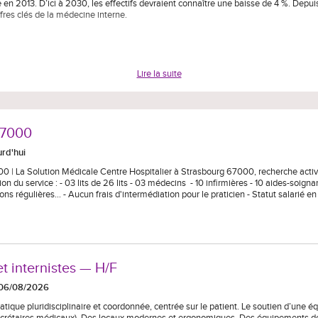
 en 2013. D’ici à 2030, les effectifs devraient connaître une baisse de 4 %. Depuis
ffres clés de la médecine interne.
Lire la suite
67000
rd'hui
00 | La Solution Médicale Centre Hospitalier à Strasbourg 67000, recherche act
n du service : - 03 lits de 26 lits - 03 médecins - 10 infirmières - 10 aides-soign
s régulières... - Aucun frais d'intermédiation pour le praticien - Statut salarié e
et internistes — H/F
e 06/08/2026
ratique pluridisciplinaire et coordonnée, centrée sur le patient. Le soutien d’une é