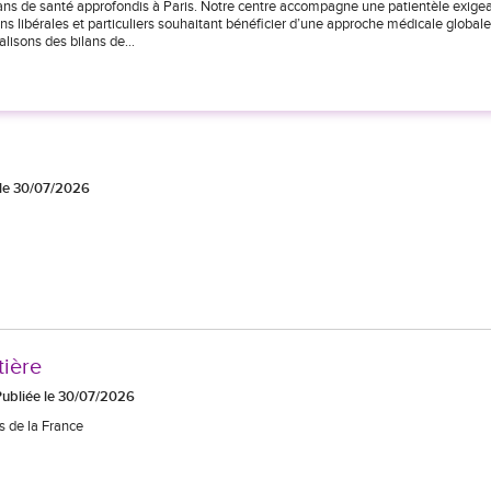
lans de santé approfondis à Paris. Notre centre accompagne une patientèle exige
 libérales et particuliers souhaitant bénéficier d’une approche médicale globale
éalisons des bilans de…
 le 30/07/2026
tière
Publiée le 30/07/2026
s de la France