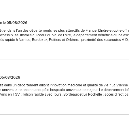
ée le 05/08/2026
ier dans l'un des départements les plus attractifs de France. L'Indre-et-Loire offr
ccessibilité. Installé au coeur du Val de Loire, le département bénéficie d'une exc
cès rapide à Nantes, Bordeaux, Poitiers et Orléans ; proximité des autoroutes A10
e 05/08/2026
ez dans un département alliant innovation médicale et qualité de vie ? La Vienne 
lle universitaire reconnue et pôle hospitalo-universitaire majeur. Le département b
Paris en TGV ; liaison rapide avec Tours, Bordeaux et La Rochelle ; accès direct par