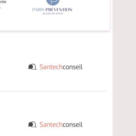
ante
,