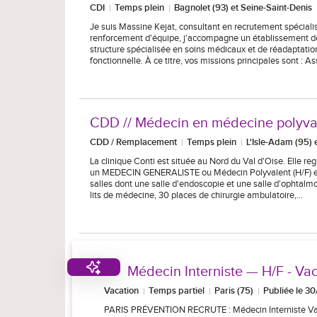
CDI
Temps plein
Bagnolet (93) et Seine-Saint-Denis
Je suis Massine Kejat, consultant en recrutement spéciali
renforcement d'équipe, j'accompagne un établissement de
structure spécialisée en soins médicaux et de réadaptatio
fonctionnelle. À ce titre, vos missions principales sont : A
CDD // Médecin en médecine polyval
CDD / Remplacement
Temps plein
L'Isle-Adam (95) 
La clinique Conti est située au Nord du Val d'Oise. Elle
un MEDECIN GENERALISTE ou Médecin Polyvalent (H/F) en te
salles dont une salle d'endoscopie et une salle d'ophtalmolo
lits de médecine, 30 places de chirurgie ambulatoire,…
Médecin Interniste — H/F - Vaca
Vacation
Temps partiel
Paris (75)
Publiée le 3
PARIS PRÉVENTION RECRUTE : Médecin Interniste Vacati