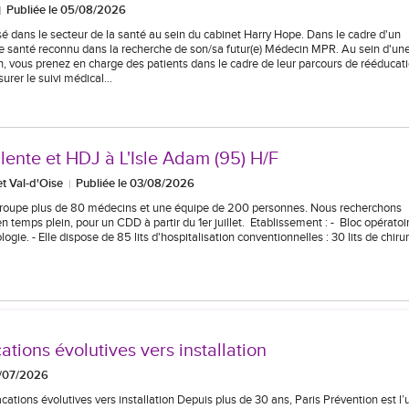
Publiée le 05/08/2026
sé dans le secteur de la santé au sein du cabinet Harry Hope. Dans le cadre d'un
 santé reconnu dans la recherche de son/sa futur(e) Médecin MPR. Au sein d'un
n, vous prenez en charge des patients dans le cadre de leur parcours de rééducat
ssurer le suivi médical…
ente et HDJ à L'Isle Adam (95) H/F
et Val-d'Oise
Publiée le 03/08/2026
 regroupe plus de 80 médecins et une équipe de 200 personnes. Nous recherchons
mps plein, pour un CDD à partir du 1er juillet. Etablissement : - Bloc opératoi
gie. - Elle dispose de 85 lits d'hospitalisation conventionnelles : 30 lits de chiru
tions évolutives vers installation
0/07/2026
ons évolutives vers installation Depuis plus de 30 ans, Paris Prévention est l’