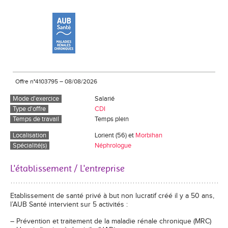
Offre n°4103795
–
08/08/2026
Mode d'exercice
Salarié
Type d'offre
CDI
Temps de travail
Temps plein
Localisation
Lorient (56) et
Morbihan
Spécialité(s)
Néphrologue
L'établissement / L'entreprise
Etablissement de santé privé à but non lucratif créé il y a 50 ans,
l’AUB Santé intervient sur 5 activités :
– Prévention et traitement de la maladie rénale chronique (MRC)