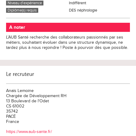
Niveau d'expérience
Indifférent
Diplôme(s) requis
DES néphrologie
A noter
L’AUB Santé recherche des collaborateurs passionnés par ses
métiers, souhaitant évoluer dans une structure dynamique, ne
tardez plus à nous rejoindre ! Poste à pourvoir dès que possible.
Le recruteur
Anaïs Lemoine
Chargée de Développement RH
13 Boulevard de l'Odet
CS 61002
35742
PACÉ
France
https://www.aub-sante.fr/