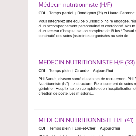
Médecin nutritionniste (H/F)
CDI
Temps partiel
Bondigoux (31) et Haute-Garonne
Vous intégrerez une équipe pluridisciplinaire engagée, ré
d'un accompagnement personnalisé et coordonné. Vos missio
d'un secteur d'hospitalisation complète de 18 lits * Travai
continuité des soins (astreintes organisées au sein de…
MEDECIN NUTRITIONNISTE H/F (33)
CDI
Temps plein
Gironde
Aujourd'hui
PHI Santé , division santé du cabinet de recrutement PHI
Nutritionniste (h/f) . La structure : Établissement de soins
gériatrie - Hospitalisation complète et en hospitalisation d
création de poste. Les missions…
MEDECIN NUTRITIONNISTE H/F (41)
CDI
Temps plein
Loir-et-Cher
Aujourd'hui