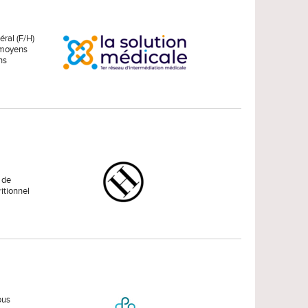
ral (F/H)
s moyens
ns
s de
ritionnel
ous