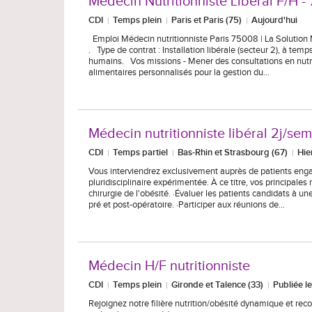
Médecin Nutritionniste Libéral F/H 
CDI
Temps plein
Paris et Paris (75)
Aujourd'hui
Emploi Médecin nutritionniste Paris 75008 | La Solution 
. Type de contrat : Installation libérale (secteur 2), à te
humains. Vos missions - Mener des consultations en nutri
alimentaires personnalisés pour la gestion du…
Médecin nutritionniste libéral 2j/sem
CDI
Temps partiel
Bas-Rhin et Strasbourg (67)
Hie
Vous interviendrez exclusivement auprès de patients enga
pluridisciplinaire expérimentée. À ce titre, vos principales
chirurgie de l'obésité. ·Évaluer les patients candidats à un
pré et post-opératoire. ·Participer aux réunions de…
Médecin H/F nutritionniste
CDI
Temps plein
Gironde et Talence (33)
Publiée 
Rejoignez notre filière nutrition/obésité dynamique et re