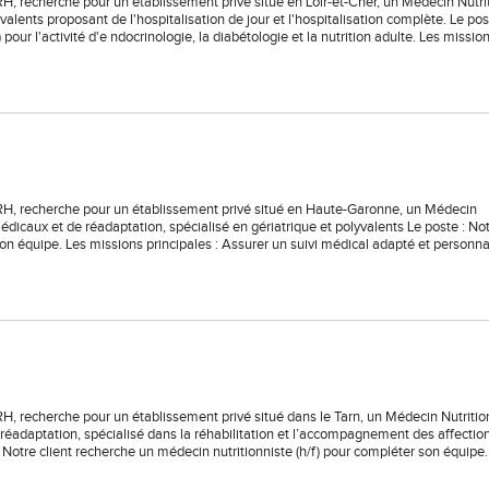
RH, recherche pour un établissement privé situé en Loir-et-Cher, un Médecin Nutri
valents proposant de l'hospitalisation de jour et l'hospitalisation complète. Le pos
pour l'activité d'e ndocrinologie, la diabétologie et la nutrition adulte. Les missio
 RH, recherche pour un établissement privé situé en Haute-Garonne, un Médecin
médicaux et de réadaptation, spécialisé en gériatrique et polyvalents Le poste : Not
on équipe. Les missions principales : Assurer un suivi médical adapté et personna
RH, recherche pour un établissement privé situé dans le Tarn, un Médecin Nutritio
e réadaptation, spécialisé dans la réhabilitation et l’accompagnement des affectio
 Notre client recherche un médecin nutritionniste (h/f) pour compléter son équipe.