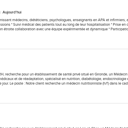
Aujourd'hui
unissant médecins, diététiciens, psychologues, enseignants en APA et infirmiers, 
ns * Suivi médical des patients tout au long de leur hospitalisation * Prise en 
l en étroite collaboration avec une équipe expérimentée et dynamique * Participatio
 RH, recherche pour un établissement de santé privé situé en Gironde, un Médecin
 médicaux et de réadaptation, spécialisé en nutrition, diabétologie, endocrinologie 
e jour. Le poste : Notre client recherche un médecin nutritionniste (h/f) dans le ca