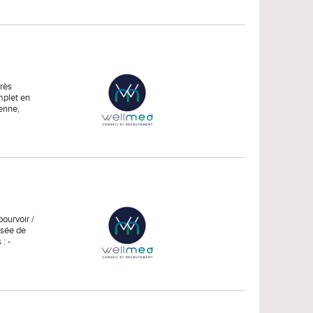
très
mplet en
ienne,
ourvoir /
osée de
: -