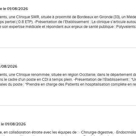
ée le 01/08/2026
clients, une Clinique SMR, située à proximité de Bordeaux en Gironde (33), un Méd
s partiel ( 0.8 ETP). -Présentation de l'Etablissement : La clinique s'articule autou
 son expertise médicale et répondant aux enjeux de santé publique : Polyvalents
01/08/2026
clients, une Clinique renommée, située en région Occitanie, dans le département d
s le cadre d'un poste en CDI à temps plein. -Présentation de l'Etablissement : *U
pales du poste : *Prendre en charge des Patients en hospitalisation complète en r
 le 01/08/2026
, en collaboration étroite avec les équipes de : · Chirurgie digestive, · Endocrinolog