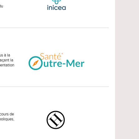
du
s à la
açant la
sentation
rcours de
boliques,