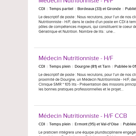
Médecin Nutritionniste - H/F
CDI
Temps partiel
Bordeaux (33) et Gironde
Publi
Le descriptif de poste : Nous recrutons, pour l'un de nos 
Nutritionniste - H/F, dans le cadre d'un poste en CDI à temp
pôles de compétences majeurs, qui constituent le coeur de
Gériatrique et Nutrition. Nombre de lits : une…
Médecin Nutritionniste - H/F
CDI
Temps plein
Dourgne (81) et Tarn
Publiée le 
Le descriptif de poste : Nous recrutons, pour l'un de nos 
proximité de Dourgne, un Médecin Nutritionniste - H/F, dan
Clinique SMR * 105 lits - Présentation des missions princi
les bonnes pratiques professionnelles et le projet…
Médecin Nutritionniste - H/F CCB
CDI
Temps plein
Ermont (95) et Val-d'Oise
Publiée
Le praticien intégrera une équipe pluridisciplinaire engagée