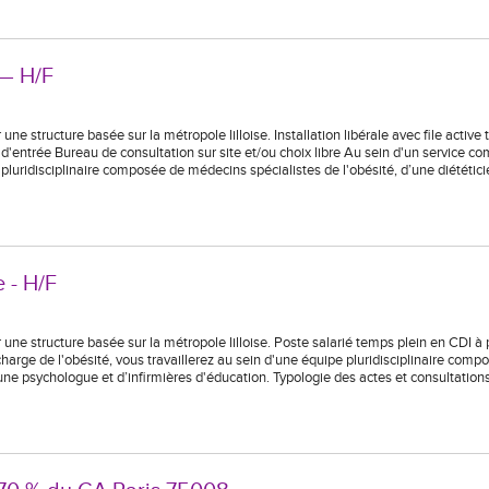
 — H/F
ructure basée sur la métropole lilloise. Installation libérale avec file active 
'entrée Bureau de consultation sur site et/ou choix libre Au sein d'un service co
 pluridisciplinaire composée de médecins spécialistes de l'obésité, d’une diététic
e - H/F
tructure basée sur la métropole lilloise. Poste salarié temps plein en CDI à p
harge de l'obésité, vous travaillerez au sein d'une équipe pluridisciplinaire comp
une psychologue et d’infirmières d'éducation. Typologie des actes et consultations 