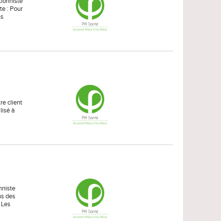
tionniste
te : Pour
ns
re client
lisé à
nniste
ns des
 Les