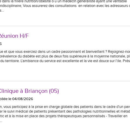
ans la filière nutrition/obésité o u un médecin généraliste ayant une véritable
ridisciplinaire, Vous assurerez des consultations en relation avec les adresseurs 
us…
Réunion H/F
6
ue et que vous exerciez dans un cadre passionnant et bienveillant ? Rejoignez-nou
prévalence du diabète est plus de deux fois supérieure à la moyenne nationale, pl
erritoire. L'ambiance du service est excellente et la vie est douce sur l'ile. Pré
Clinique à Briançon (05)
bliée le 04/08/2026
, vous participez à la prise en charge globale des patients dans le cadre d'un pa
er le suivi médical de patients présentant des pathologies nutritionnelles et méta
tic et à la mise en place des projets thérapeutiques personnalisés - Travailler en
e…