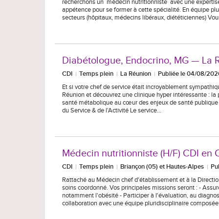
recherchons un médecin nutritionniste avec une expertise d
appétence pour se former à cette spécialité. En équipe plu
secteurs (hôpitaux, médecins libéraux, diététiciennes) Vo
Diabétologue, Endocrino, MG — La 
CDI
Temps plein
La Réunion
Publiée le 04/08/202
Et si votre chef de service était incroyablement sympathiq
Réunion et découvrez une clinique hyper intéressante : la 
santé métabolique au cœur des enjeux de santé publique du t
du Service & de l'Activité Le service…
Médecin nutritionniste (H/F) CDI en 
CDI
Temps plein
Briançon (05) et Hautes-Alpes
Pu
Rattaché au Médecin chef d'établissement et à la Direction
soins coordonné. Vos principales missions seront : - Assur
notamment l'obésité - Participer à l'évaluation, au diagnos
collaboration avec une équipe pluridisciplinaire composé