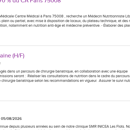
- 70 % du CA Paris 75008
Médicale Centre Médical à Paris 75008 , recherche un Médecin Nutritionniste Libé
mps plein ou partiel, avec mise à disposition de locaux, du plateau technique, et de
tion, notamment en nutrition anti-âge et médecine préventive. - Élaborer des pla
aine (H/F)
r
gés dans un parcours de chirurgie bariatrique, en collaboration avec une équipe
 missions seront : ·Réaliser les consultations de nutrition dans le cadre du parcour
e chirurgie bariatrique selon les recommandations en vigueur. ·Assurer le suivi nut
le 05/08/2026
connue depuis plusieurs années au sein de notre clinique SMR INICEA Les Flots. N