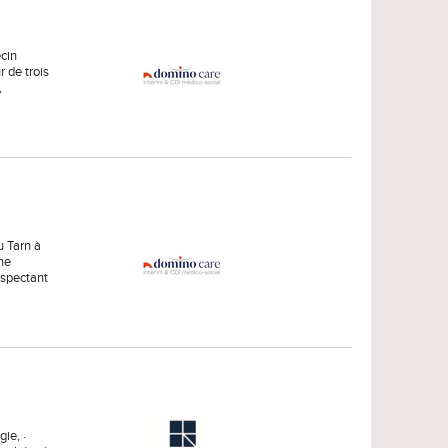
ecin
r de trois
,
u Tarn à
ne
espectant
ie, ·