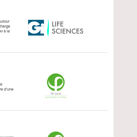
autour
charge
n à la
et
dre d'une