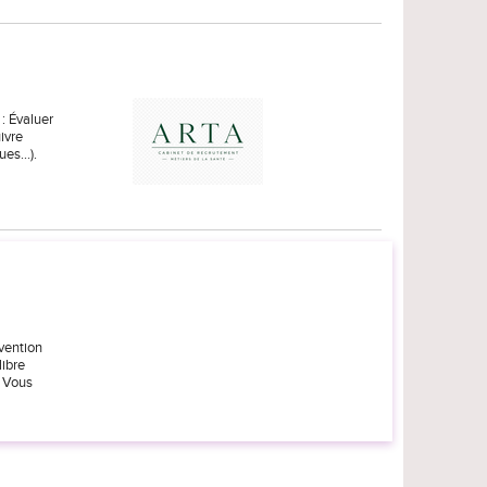
: Évaluer
ivre
gues…).
évention
libre
. Vous