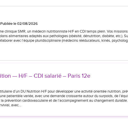
Publiée le 02/08/2026
une clinique SMR, un médecin nutritionniste H/F en CDI temps plein. Vos missions 
s plans alimentaires adaptés aux pathologies (obésité, dénutrition, diabète, etc.). Su
Collaborer avec l’équipe pluridisciplinaire (médecins rééducateurs, kinés, psycholo
ition — H/F – CDI salarié – Paris 12e
ulaire d’un DU Nutrition H/F pour développer une activité orientée nutrition, pr
e patientèle variée, avec une demande croissante autour du surpoids, de l’équi
de la prévention cardiovasculaire et de l’accompagnement au changement durable
nvivial, avec…