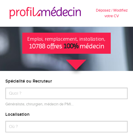
Déposez / Modifiez
votre CV
Emploi, remplacement, installation,
10788 offres
100%
médecin
Spécialité ou Recruteur
Généraliste, chirurgien, médecin de PMI…
Localisation