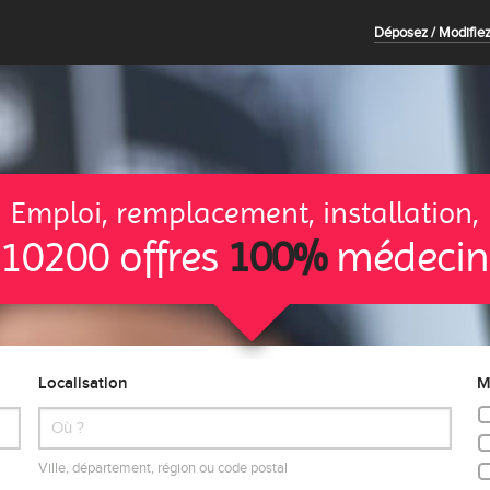
Déposez / Modifiez
Emploi, remplacement, installation,
10200 offres
100%
médecin
Localisation
M
Ville, département, région ou code postal