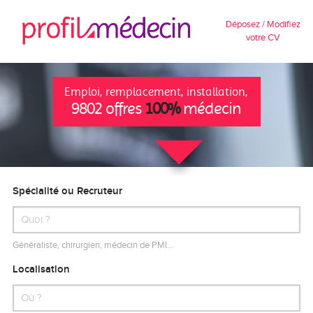
Déposez / Modifiez
votre CV
Emploi, remplacement, installation,
9802 offres
100%
médecin
Spécialité ou Recruteur
Généraliste, chirurgien, médecin de PMI…
Localisation