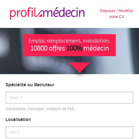
Déposez / Modifiez
votre CV
Emploi, remplacement, installation,
10800 offres
100%
médecin
Spécialité ou Recruteur
Généraliste, chirurgien, médecin de PMI…
Localisation