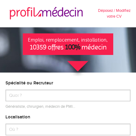
Déposez / Modifiez
votre CV
Emploi, remplacement, installation,
10359 offres
100%
médecin
Spécialité ou Recruteur
Généraliste, chirurgien, médecin de PMI…
Localisation