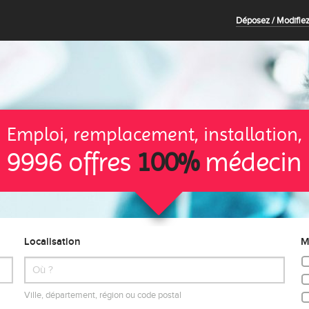
Déposez / Modifiez
Emploi, remplacement, installation,
9996 offres
100%
médecin
Localisation
M
Ville, département, région ou code postal