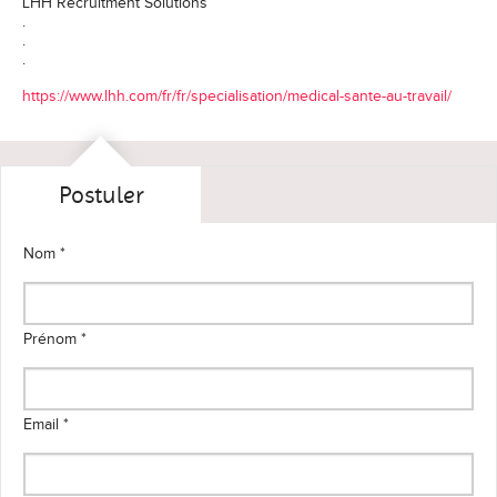
LHH Recruitment Solutions
.
.
.
https://www.lhh.com/fr/fr/specialisation/medical-sante-au-travail/
Postuler
Nom *
Prénom *
Email *