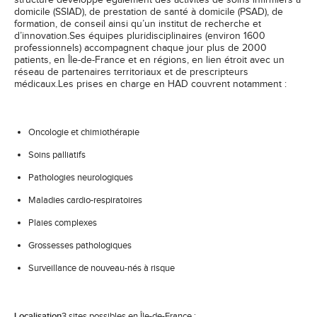
structure développe également des activités de soins infirmiers à
domicile (SSIAD), de prestation de santé à domicile (PSAD), de
formation, de conseil ainsi qu’un institut de recherche et
d’innovation.Ses équipes pluridisciplinaires (environ 1600
professionnels) accompagnent chaque jour plus de 2000
patients, en Île-de-France et en régions, en lien étroit avec un
réseau de partenaires territoriaux et de prescripteurs
médicaux.Les prises en charge en HAD couvrent notamment :
Oncologie et chimiothérapie
Soins palliatifs
Pathologies neurologiques
Maladies cardio-respiratoires
Plaies complexes
Grossesses pathologiques
Surveillance de nouveau-nés à risque
Localisation
3 sites possibles en Île-de-France :