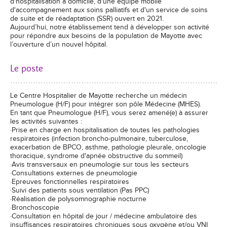
d'hospitalisation à domicile, d'une équipe mobile
d'accompagnement aux soins palliatifs et d'un service de soins
de suite et de réadaptation (SSR) ouvert en 2021.
Aujourd’hui, notre établissement tend à développer son activité
pour répondre aux besoins de la population de Mayotte avec
l’ouverture d’un nouvel hôpital.
Le poste
Le Centre Hospitalier de Mayotte recherche un médecin
Pneumologue (H/F) pour intégrer son pôle Médecine (MHES).
En tant que Pneumologue (H/F), vous serez amené(e) à assurer
les activités suivantes :
·Prise en charge en hospitalisation de toutes les pathologies
respiratoires (infection broncho-pulmonaire, tuberculose,
exacerbation de BPCO, asthme, pathologie pleurale, oncologie
thoracique, syndrome d'apnée obstructive du sommeil)
·Avis transversaux en pneumologie sur tous les secteurs
·Consultations externes de pneumologie
·Epreuves fonctionnelles respiratoires
·Suivi des patients sous ventilation (Pas PPC)
·Réalisation de polysomnographie nocturne
·Bronchoscopie
·Consultation en hôpital de jour / médecine ambulatoire des
insuffisances respiratoires chroniques sous oxygène et/ou VNI