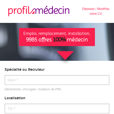
Déposez / Modifiez
votre CV
Emploi, remplacement, installation,
9985 offres
100%
médecin
Spécialité ou Recruteur
Généraliste, chirurgien, médecin de PMI…
Localisation