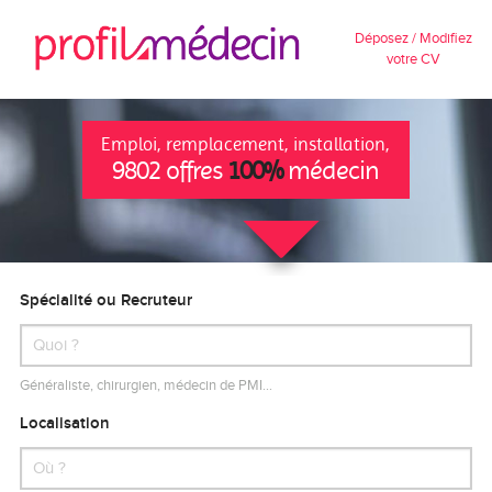
Déposez / Modifiez
votre CV
Emploi, remplacement, installation,
9802 offres
100%
médecin
Spécialité ou Recruteur
Généraliste, chirurgien, médecin de PMI…
Localisation