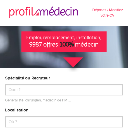
Déposez / Modifiez
votre CV
Emploi, remplacement, installation,
9987 offres
100%
médecin
Spécialité ou Recruteur
Généraliste, chirurgien, médecin de PMI…
Localisation