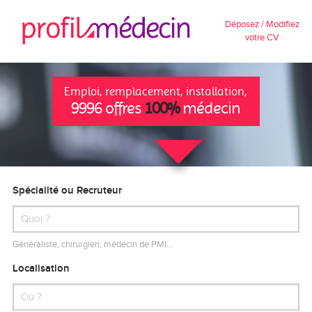
Déposez / Modifiez
votre CV
Emploi, remplacement, installation,
9996 offres
100%
médecin
Spécialité ou Recruteur
Généraliste, chirurgien, médecin de PMI…
Localisation