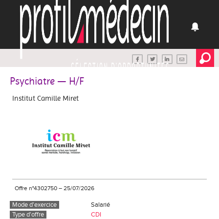
Psychiatre — H/F
Institut Camille Miret
Offre n°4302750
–
25/07/2026
Mode d'exercice
Salarié
Type d'offre
CDI