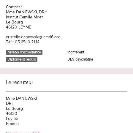
Contact :
Mme DANIEWSKI, DRH
Institut Camille Miret
Le Bourg
46120 LEYME
cristelle.daniewski@icm46.org
Tél : 05.65.10.21.14
Niveau d'expérience
Indifférent
Diplôme(s) requis
DES psychiatrie
Le recruteur
Mme DANIEWSKI
DRH
Le Bourg
46120
Leyme
France